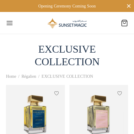
Opening Ceremony Coming Soon
EXCLUSIVE
Back
COLLECTION
 BRANDS
Home
/
Régalien
/
EXCLUSIVE COLLECTION
TON LONDON
D MILANO
PERSONA
ien